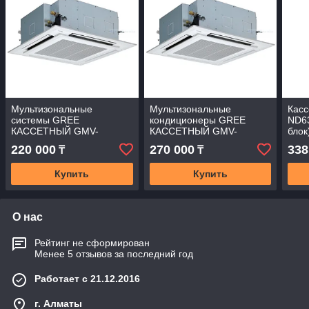
Мультизональные
Мультизональные
Кас
системы GREE
кондиционеры GREE
ND63
КАССЕТНЫЙ GMV-
КАССЕТНЫЙ GMV-
блок
ND36T/A-T (ВНУТРЕННИЙ
ND45T/A-T (ВНУТРЕННИЙ
220 000
270 000
338
₸
₸
БЛОК)
БЛОК
Купить
Купить
О нас
Рейтинг не сформирован
Менее 5 отзывов за последний год
Работает с 21.12.2016
г. Алматы