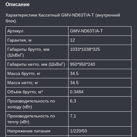
Описание
Характеристики Кассетный GMV-ND63T/A-T (внутренний
блок).
Артикул
GMV-ND63T/A-T
Гарантия, м
12
Габариты брутто, мм
1033*1038*325
(ШxВxГ)
Габариты нетто, мм (ШxВxГ)
950*950*240
Масса брутто, кг
34.5
Масса нетто, кг
34.5
Объём брутто, м³
0.3484
Производительность по
6,3
холоду (кВт)
Производительность по
7,1
теплу (кВт)
Напряжение питания
1/220/50