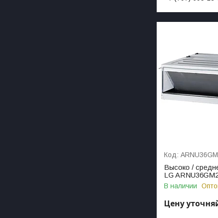
ARNU36GM
Высоко / средн
LG ARNU36GM
В наличии
Опто
Цену уточня