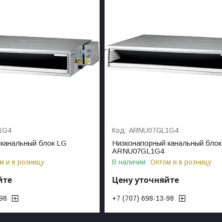
1G4
ARNU07GL1G4
канальный блок LG
Низконапорный канальный блок
ARNU07GL1G4
м и в розницу
В наличии
Оптом и в розницу
йте
Цену уточняйте
-98
+7 (707) 698-13-98