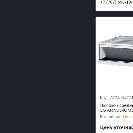
+7 (707) 698-13
ARNU54GM
Высоко / средн
LG ARNU54GM
В наличии
Опто
Цену уточня