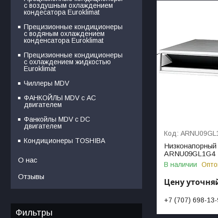
с воздушным охлаждением
кондесатора Euroklimat
Прецизионные кондиционеры
с водяным охлаждением
конденсатора Euroklimat
Прецизионные кондиционеры
с охлаждением жидкостью
Euroklimat
Чиллеры MDV
ФАНКОЙЛЫ MDV с АС
двигателем
Фанкойлы MDV c DC
двигателем
ARNU09GL
Кондиционеры TOSHIBA
Низконапорный 
ARNU09GL1G4
О нас
В наличии
Опто
Отзывы
Цену уточня
+7 (707) 698-13
Фильтры