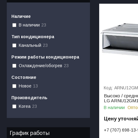
Наличие
В наличии
23
Тип кондиционера
Канальный
23
Режим работы кондиционера
Охлаждение/обогрев
23
Состояние
Новое
13
ARNU12GM
Высоко / средн
Производитель
LG ARNU12GM
Korea
23
В наличии
Опто
Цену уточня
+7 (707) 698-13
График работы