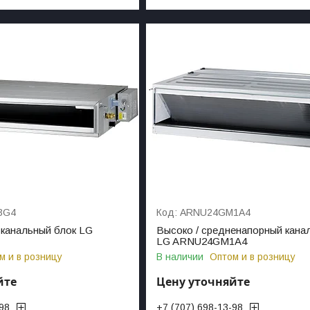
3G4
ARNU24GM1A4
канальный блок LG
Высоко / средненапорный кана
LG ARNU24GM1A4
м и в розницу
В наличии
Оптом и в розницу
йте
Цену уточняйте
-98
+7 (707) 698-13-98