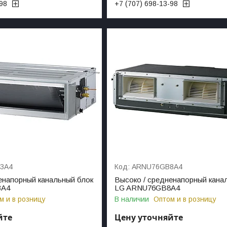
-98
+7 (707) 698-13-98
3A4
ARNU76GB8A4
енапорный канальный блок
Высоко / средненапорный кана
3A4
LG ARNU76GB8A4
м и в розницу
В наличии
Оптом и в розницу
йте
Цену уточняйте