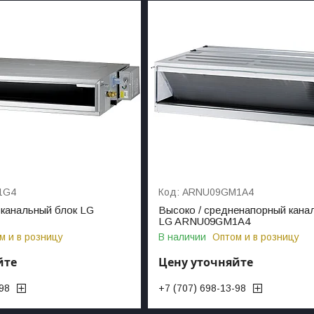
1G4
ARNU09GM1A4
канальный блок LG
Высоко / средненапорный кана
LG ARNU09GM1A4
м и в розницу
В наличии
Оптом и в розницу
йте
Цену уточняйте
-98
+7 (707) 698-13-98