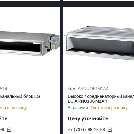
2G4
ARNU18GM1A4
канальный блок LG
Высоко / средненапорный кана
LG ARNU18GM1A4
м и в розницу
В наличии
Оптом и в розницу
йте
Цену уточняйте
-98
+7 (707) 698-13-98