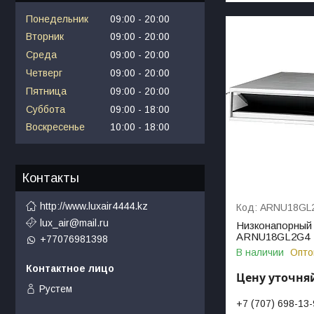
Понедельник
09:00
20:00
Вторник
09:00
20:00
Среда
09:00
20:00
Четверг
09:00
20:00
Пятница
09:00
20:00
Суббота
09:00
18:00
Воскресенье
10:00
18:00
Контакты
http://www.luxair4444.kz
ARNU18GL
lux_air@mail.ru
Низконапорный 
ARNU18GL2G4
+77076981398
В наличии
Опто
Цену уточня
Рустем
+7 (707) 698-13