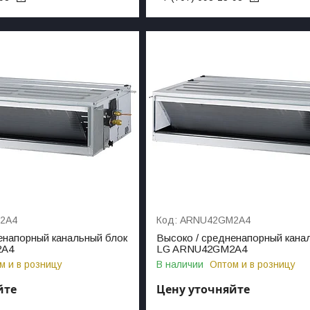
2A4
ARNU42GM2A4
енапорный канальный блок
Высоко / средненапорный кана
2A4
LG ARNU42GM2A4
м и в розницу
В наличии
Оптом и в розницу
йте
Цену уточняйте