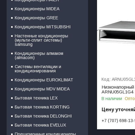
Кондиционеры MIDEA
Кондиционеры GREE
Кондиционеры MITSUBISHI
Настенные кондиционеры
(мульти-сплит системы)
samsung
Кондиционеры алмаком
(almacom)
Системы вентиляции и
кондиционирования
ARNU05GL
Кондиционеры EUROKLIMAT
Низконапорный 
Кондиционеры MDV MIDEA
ARNU05GL1G4
Бытовая техника LEX
В наличии
Опто
Бытовая техника KORTING
Цену уточня
Бытовая техника DELONGHI
+7 (707) 698-13
Бытовая техника EVELUX
Прецизионные кондиционеры